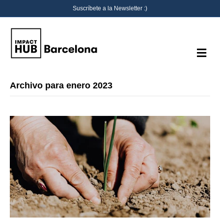
Suscríbete a la Newsletter :)
M
e
n
ú
Archivo para enero 2023