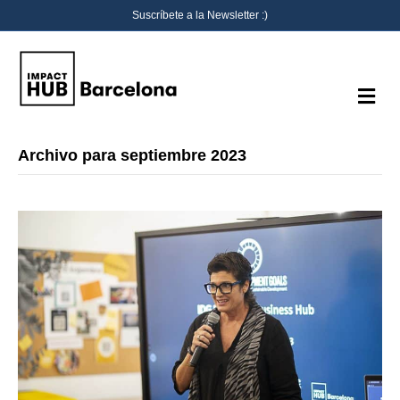
Suscríbete a la Newsletter :)
M
e
n
ú
Archivo para septiembre 2023