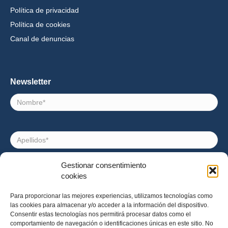
Política de privacidad
Política de cookies
Canal de denuncias
Newsletter
Nombre
Apellidos
Gestionar consentimiento
Correo
cookies
electrónico
Para proporcionar las mejores experiencias, utilizamos tecnologías como
las cookies para almacenar y/o acceder a la información del dispositivo.
Consentimiento
Acepto recibir noticias e invitaciones a eventos de
Consentir estas tecnologías nos permitirá procesar datos como el
Impact Hub Barcelona
comportamiento de navegación o identificaciones únicas en este sitio. No