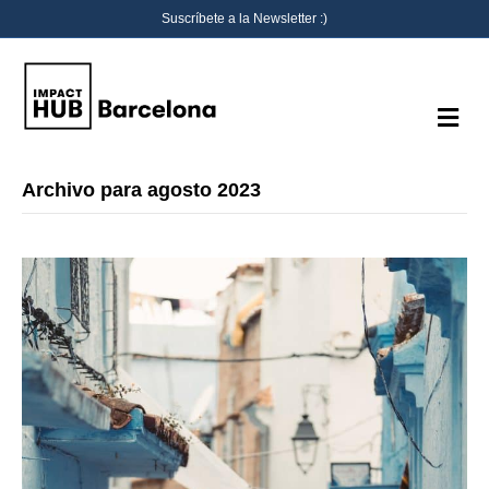
Suscríbete a la Newsletter :)
M
e
n
ú
Archivo para agosto 2023