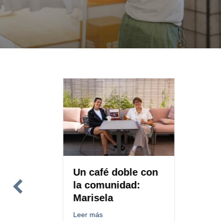
Un café doble con
San
la comunidad:
en
Marisela
lit
con
Refugios de Impacto
about Un café doble con la comunidad: Marisel
Leer más