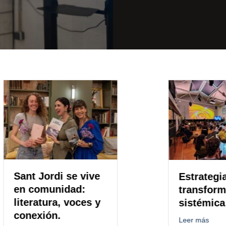
t Jordi se vive
Estrategias para
 comunidad:
transformación
eratura, voces y
sistémica
exión.
a
about Estrateg
Leer más