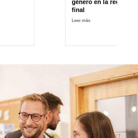
género en la recta
n.
final
about Impact The Gap, programa pa
Leer más