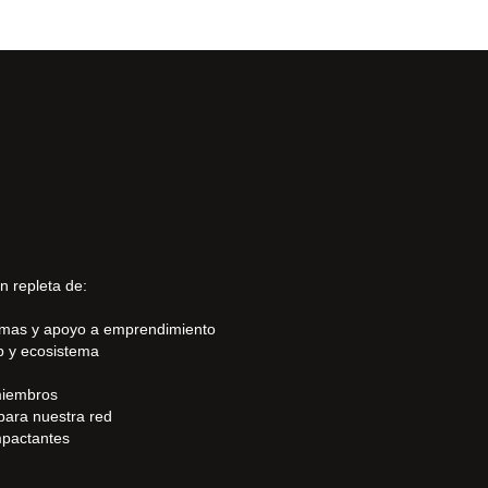
n repleta de:
amas y apoyo a emprendimiento
b y ecosistema
miembros
para nuestra red
mpactantes