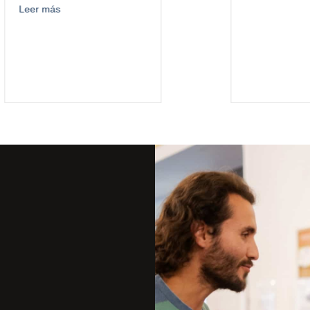
about Sant Jordi se vive en comunidad: literatura, voces y conexió
 más