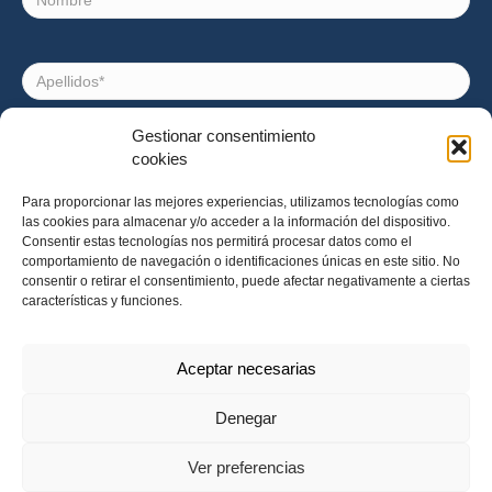
Apellidos
Gestionar consentimiento
Correo
cookies
electrónico
Para proporcionar las mejores experiencias, utilizamos tecnologías como
las cookies para almacenar y/o acceder a la información del dispositivo.
Consentimiento
Acepto recibir noticias e invitaciones a eventos de
Consentir estas tecnologías nos permitirá procesar datos como el
Impact Hub Barcelona
comportamiento de navegación o identificaciones únicas en este sitio. No
consentir o retirar el consentimiento, puede afectar negativamente a ciertas
características y funciones.
Aceptar necesarias
Denegar
Ver preferencias
© 2026 Impact Hub Barcelona