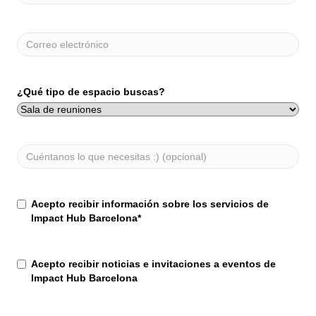
Correo
electrónico
¿Qué tipo de espacio buscas?
Cuéntanos
lo
que
necesitas
Consentimiento
Acepto recibir información sobre los servicios de
*
🙂
Impact Hub Barcelona
*
(opcional)
Consentimiento
Acepto recibir noticias e invitaciones a eventos de
Impact Hub Barcelona