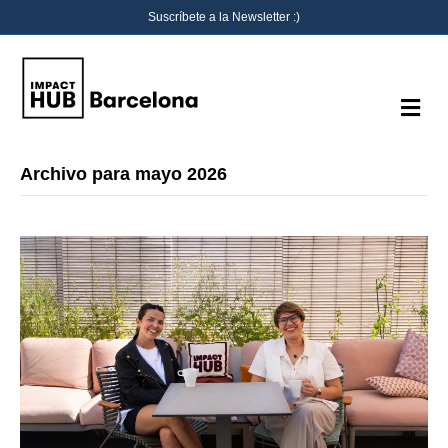
Suscríbete a la Newsletter :)
M
e
n
ú
Archivo para mayo 2026