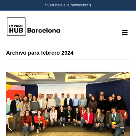
Suscríbete a la Newsletter :)
M
e
n
ú
Archivo para febrero 2024