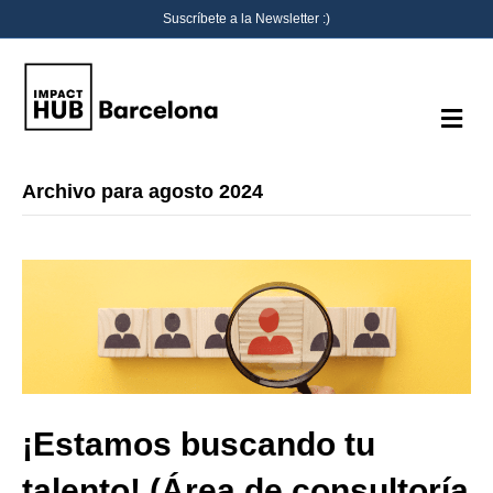
Suscríbete a la Newsletter :)
M
e
n
ú
Archivo para agosto 2024
¡Estamos buscando tu
talento! (Área de consultoría