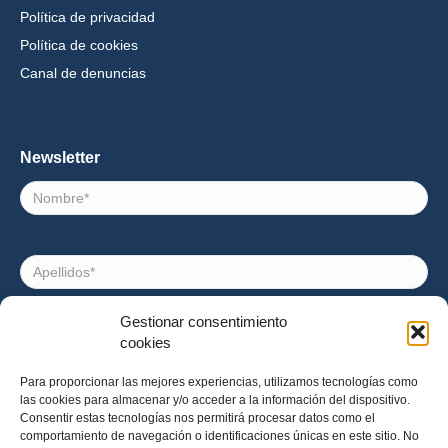
Política de privacidad
Política de cookies
Canal de denuncias
Newsletter
Nombre
Apellidos
Gestionar consentimiento
Correo
cookies
electrónico
Para proporcionar las mejores experiencias, utilizamos tecnologías como
las cookies para almacenar y/o acceder a la información del dispositivo.
Consentimiento
Acepto recibir noticias e invitaciones a eventos de
Consentir estas tecnologías nos permitirá procesar datos como el
Impact Hub Barcelona
comportamiento de navegación o identificaciones únicas en este sitio. No