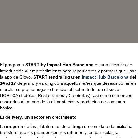
n
S
T
A
R
T
,
e
l
p
r
El programa
START by Impact Hub Barcelona
es una iniciativa de
o
introducción al emprendimiento para repartidores y partners que usan
g
la app de Glovo.
START tendrá lugar en
Impact Hub Barcelona
del
r
14 al 17 de junio
y va dirigido a aquellos
riders
que desean poner en
a
marcha su propio negocio tradicional, sobre todo, en el sector
m
HORECA (Hoteles, Restaurantes y Cafeterías), así como comercios
a
asociados al mundo de la alimentación y productos de consumo
q
básico.
u
El delivery
,
un sector en crecimiento
e
a
La irrupción de las plataformas de entrega de comida a domicilio ha
y
transformado los grandes centros urbanos y, en particular, la
u