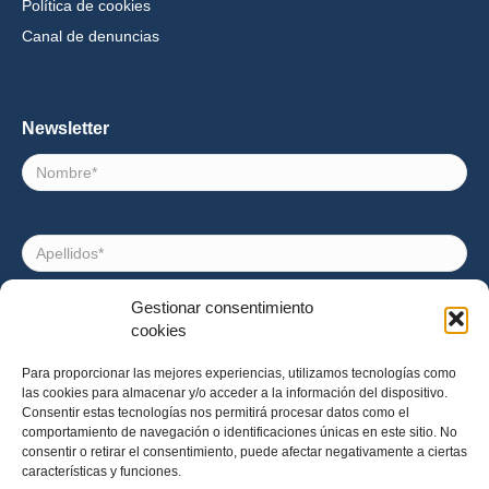
Política de cookies
Canal de denuncias
Newsletter
Nombre
Apellidos
Gestionar consentimiento
Correo
cookies
electrónico
Para proporcionar las mejores experiencias, utilizamos tecnologías como
las cookies para almacenar y/o acceder a la información del dispositivo.
Consentimiento
Acepto recibir noticias e invitaciones a eventos de
Consentir estas tecnologías nos permitirá procesar datos como el
Impact Hub Barcelona
comportamiento de navegación o identificaciones únicas en este sitio. No
consentir o retirar el consentimiento, puede afectar negativamente a ciertas
características y funciones.